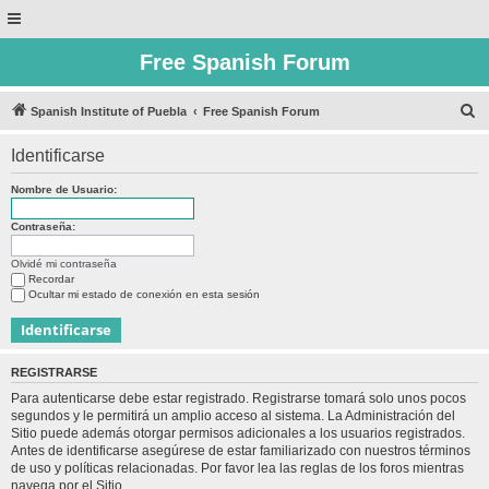
Free Spanish Forum
B
Spanish Institute of Puebla
Free Spanish Forum
u
Identificarse
s
c
Nombre de Usuario:
a
Contraseña:
r
Olvidé mi contraseña
Recordar
Ocultar mi estado de conexión en esta sesión
REGISTRARSE
Para autenticarse debe estar registrado. Registrarse tomará solo unos pocos
segundos y le permitirá un amplio acceso al sistema. La Administración del
Sitio puede además otorgar permisos adicionales a los usuarios registrados.
Antes de identificarse asegúrese de estar familiarizado con nuestros términos
de uso y políticas relacionadas. Por favor lea las reglas de los foros mientras
navega por el Sitio.