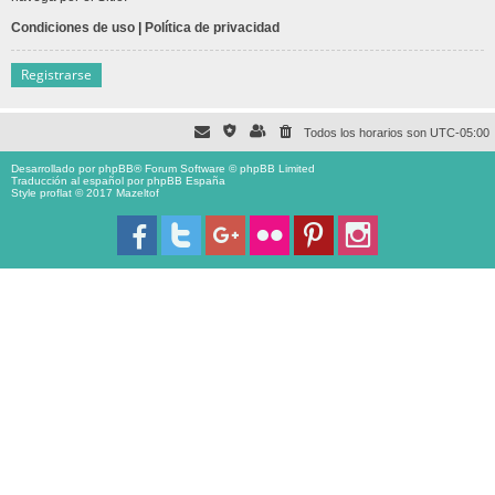
Condiciones de uso
|
Política de privacidad
Registrarse
Todos los horarios son
UTC-05:00
Desarrollado por
phpBB
® Forum Software © phpBB Limited
Traducción al español por
phpBB España
Style proflat © 2017
Mazeltof