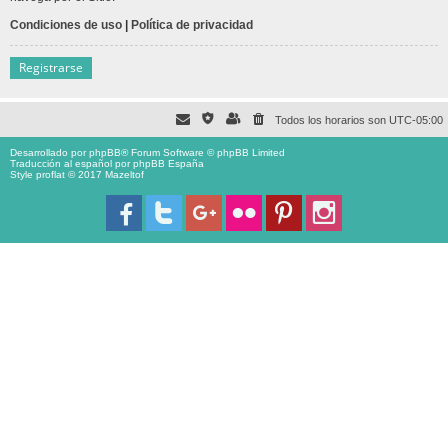
Condiciones de uso
|
Política de privacidad
Registrarse
Todos los horarios son
UTC-05:00
Desarrollado por
phpBB
® Forum Software © phpBB Limited
Traducción al español por
phpBB España
Style proflat © 2017
Mazeltof