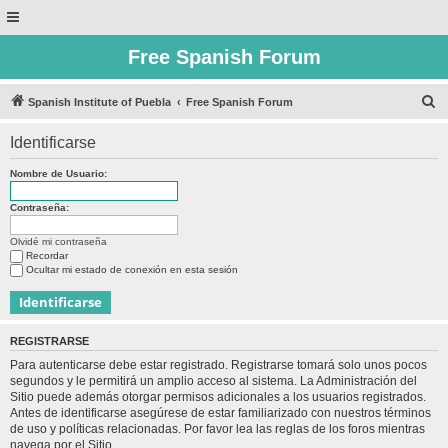
Free Spanish Forum
B
Spanish Institute of Puebla
Free Spanish Forum
u
Identificarse
s
c
Nombre de Usuario:
a
Contraseña:
r
Olvidé mi contraseña
Recordar
Ocultar mi estado de conexión en esta sesión
REGISTRARSE
Para autenticarse debe estar registrado. Registrarse tomará solo unos pocos
segundos y le permitirá un amplio acceso al sistema. La Administración del
Sitio puede además otorgar permisos adicionales a los usuarios registrados.
Antes de identificarse asegúrese de estar familiarizado con nuestros términos
de uso y políticas relacionadas. Por favor lea las reglas de los foros mientras
navega por el Sitio.