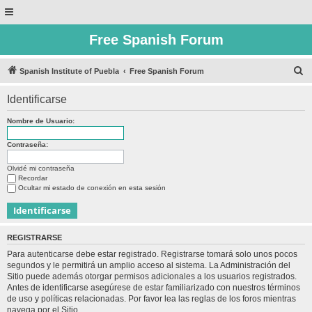
Free Spanish Forum
B
Spanish Institute of Puebla
Free Spanish Forum
u
Identificarse
s
c
Nombre de Usuario:
a
Contraseña:
r
Olvidé mi contraseña
Recordar
Ocultar mi estado de conexión en esta sesión
REGISTRARSE
Para autenticarse debe estar registrado. Registrarse tomará solo unos pocos
segundos y le permitirá un amplio acceso al sistema. La Administración del
Sitio puede además otorgar permisos adicionales a los usuarios registrados.
Antes de identificarse asegúrese de estar familiarizado con nuestros términos
de uso y políticas relacionadas. Por favor lea las reglas de los foros mientras
navega por el Sitio.