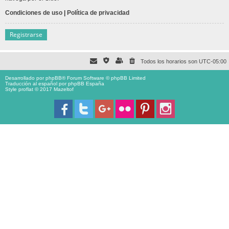
Condiciones de uso
|
Política de privacidad
Registrarse
Todos los horarios son
UTC-05:00
Desarrollado por
phpBB
® Forum Software © phpBB Limited
Traducción al español por
phpBB España
Style proflat © 2017
Mazeltof