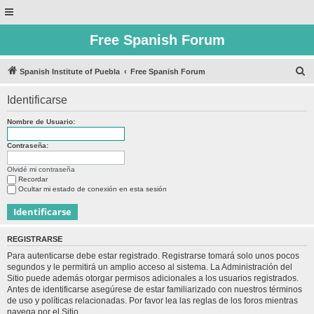
Free Spanish Forum
B
Spanish Institute of Puebla
Free Spanish Forum
u
Identificarse
s
c
Nombre de Usuario:
a
Contraseña:
r
Olvidé mi contraseña
Recordar
Ocultar mi estado de conexión en esta sesión
REGISTRARSE
Para autenticarse debe estar registrado. Registrarse tomará solo unos pocos
segundos y le permitirá un amplio acceso al sistema. La Administración del
Sitio puede además otorgar permisos adicionales a los usuarios registrados.
Antes de identificarse asegúrese de estar familiarizado con nuestros términos
de uso y políticas relacionadas. Por favor lea las reglas de los foros mientras
navega por el Sitio.