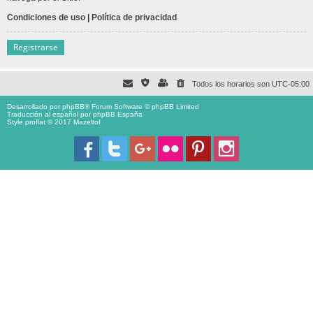
Condiciones de uso
|
Política de privacidad
Registrarse
Todos los horarios son
UTC-05:00
Desarrollado por
phpBB
® Forum Software © phpBB Limited
Traducción al español por
phpBB España
Style proflat © 2017
Mazeltof