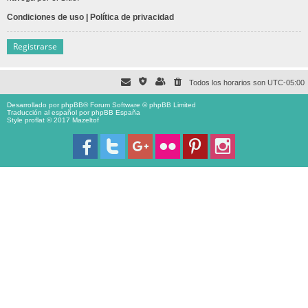
Condiciones de uso
|
Política de privacidad
Registrarse
Todos los horarios son
UTC-05:00
Desarrollado por
phpBB
® Forum Software © phpBB Limited
Traducción al español por
phpBB España
Style proflat © 2017
Mazeltof