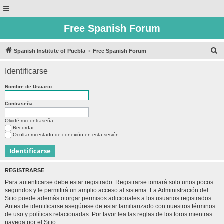
Free Spanish Forum
B
Spanish Institute of Puebla
Free Spanish Forum
u
Identificarse
s
c
Nombre de Usuario:
a
Contraseña:
r
Olvidé mi contraseña
Recordar
Ocultar mi estado de conexión en esta sesión
REGISTRARSE
Para autenticarse debe estar registrado. Registrarse tomará solo unos pocos
segundos y le permitirá un amplio acceso al sistema. La Administración del
Sitio puede además otorgar permisos adicionales a los usuarios registrados.
Antes de identificarse asegúrese de estar familiarizado con nuestros términos
de uso y políticas relacionadas. Por favor lea las reglas de los foros mientras
navega por el Sitio.