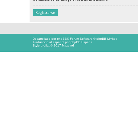
Registrarse
Desarrollado por
phpBB
® Forum Software © phpBB Limited
Traducción al español por
phpBB España
Style proflat © 2017
Mazeltof