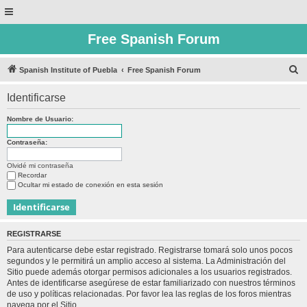
Free Spanish Forum
B
Spanish Institute of Puebla
Free Spanish Forum
u
Identificarse
s
c
Nombre de Usuario:
a
Contraseña:
r
Olvidé mi contraseña
Recordar
Ocultar mi estado de conexión en esta sesión
REGISTRARSE
Para autenticarse debe estar registrado. Registrarse tomará solo unos pocos
segundos y le permitirá un amplio acceso al sistema. La Administración del
Sitio puede además otorgar permisos adicionales a los usuarios registrados.
Antes de identificarse asegúrese de estar familiarizado con nuestros términos
de uso y políticas relacionadas. Por favor lea las reglas de los foros mientras
navega por el Sitio.