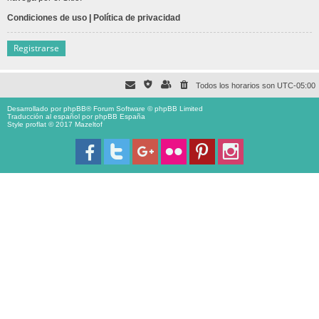
Condiciones de uso
|
Política de privacidad
Registrarse
Todos los horarios son
UTC-05:00
Desarrollado por
phpBB
® Forum Software © phpBB Limited
Traducción al español por
phpBB España
Style proflat © 2017
Mazeltof