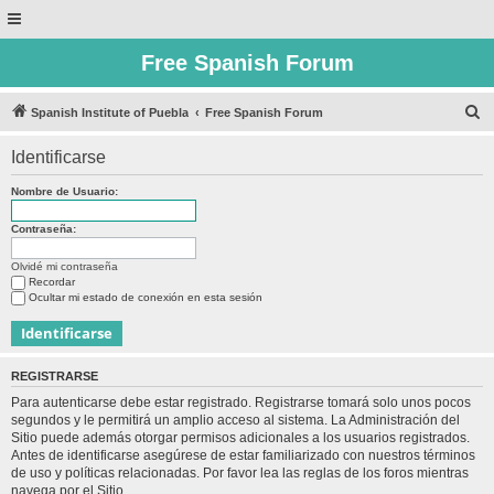
Free Spanish Forum
B
Spanish Institute of Puebla
Free Spanish Forum
u
Identificarse
s
c
Nombre de Usuario:
a
Contraseña:
r
Olvidé mi contraseña
Recordar
Ocultar mi estado de conexión en esta sesión
REGISTRARSE
Para autenticarse debe estar registrado. Registrarse tomará solo unos pocos
segundos y le permitirá un amplio acceso al sistema. La Administración del
Sitio puede además otorgar permisos adicionales a los usuarios registrados.
Antes de identificarse asegúrese de estar familiarizado con nuestros términos
de uso y políticas relacionadas. Por favor lea las reglas de los foros mientras
navega por el Sitio.