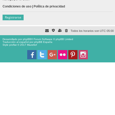
Condiciones de uso
|
Política de privacidad
Registrarse
Todos los horarios son
UTC-05:00
Desarrollado por
phpBB
® Forum Software © phpBB Limited
Traducción al español por
phpBB España
Style proflat © 2017
Mazeltof