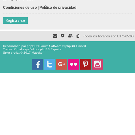
Condiciones de uso
|
Política de privacidad
Registrarse
Todos los horarios son
UTC-05:00
Desarrollado por
phpBB
® Forum Software © phpBB Limited
Traducción al español por
phpBB España
Style proflat © 2017
Mazeltof