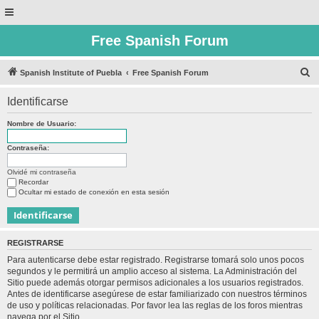
Free Spanish Forum
B
Spanish Institute of Puebla
Free Spanish Forum
u
Identificarse
s
c
Nombre de Usuario:
a
Contraseña:
r
Olvidé mi contraseña
Recordar
Ocultar mi estado de conexión en esta sesión
REGISTRARSE
Para autenticarse debe estar registrado. Registrarse tomará solo unos pocos
segundos y le permitirá un amplio acceso al sistema. La Administración del
Sitio puede además otorgar permisos adicionales a los usuarios registrados.
Antes de identificarse asegúrese de estar familiarizado con nuestros términos
de uso y políticas relacionadas. Por favor lea las reglas de los foros mientras
navega por el Sitio.