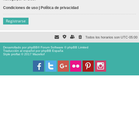
Condiciones de uso
|
Política de privacidad
Registrarse
Todos los horarios son
UTC-05:00
Desarrollado por
phpBB
® Forum Software © phpBB Limited
Traducción al español por
phpBB España
Style proflat © 2017
Mazeltof