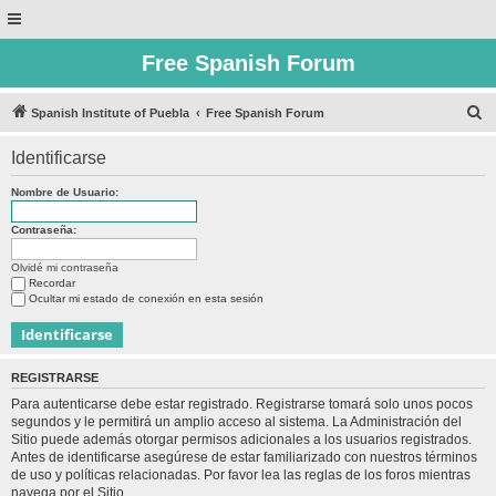
Free Spanish Forum
B
Spanish Institute of Puebla
Free Spanish Forum
u
Identificarse
s
c
Nombre de Usuario:
a
Contraseña:
r
Olvidé mi contraseña
Recordar
Ocultar mi estado de conexión en esta sesión
REGISTRARSE
Para autenticarse debe estar registrado. Registrarse tomará solo unos pocos
segundos y le permitirá un amplio acceso al sistema. La Administración del
Sitio puede además otorgar permisos adicionales a los usuarios registrados.
Antes de identificarse asegúrese de estar familiarizado con nuestros términos
de uso y políticas relacionadas. Por favor lea las reglas de los foros mientras
navega por el Sitio.