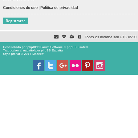
Condiciones de uso
|
Política de privacidad
Registrarse
Todos los horarios son
UTC-05:00
Desarrollado por
phpBB
® Forum Software © phpBB Limited
Traducción al español por
phpBB España
Style proflat © 2017
Mazeltof