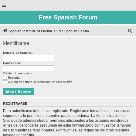
Free Spanish Forum
B
Spanish Institute of Puebla
Free Spanish Forum
u
Identificarse
s
c
Nombre de Usuario:
a
Contraseña:
r
Olvidé mi contraseña
Recordar
Ocultar mi estado de conexión en esta sesión
REGISTRARSE
Para autenticarse debe estar registrado. Registrarse tomará solo unos pocos
segundos y le permitirá un amplio acceso al sistema. La Administración del
Sitio puede además otorgar permisos adicionales a los usuarios registrados.
Antes de identificarse asegúrese de estar familiarizado con nuestros términos
de uso y políticas relacionadas. Por favor lea las reglas de los foros mientras
navega por el Sitio.