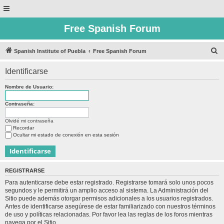
Free Spanish Forum
B
Spanish Institute of Puebla
Free Spanish Forum
u
Identificarse
s
c
Nombre de Usuario:
a
Contraseña:
r
Olvidé mi contraseña
Recordar
Ocultar mi estado de conexión en esta sesión
REGISTRARSE
Para autenticarse debe estar registrado. Registrarse tomará solo unos pocos
segundos y le permitirá un amplio acceso al sistema. La Administración del
Sitio puede además otorgar permisos adicionales a los usuarios registrados.
Antes de identificarse asegúrese de estar familiarizado con nuestros términos
de uso y políticas relacionadas. Por favor lea las reglas de los foros mientras
navega por el Sitio.