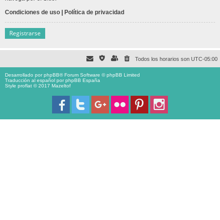
Condiciones de uso
|
Política de privacidad
Registrarse
Todos los horarios son
UTC-05:00
Desarrollado por
phpBB
® Forum Software © phpBB Limited
Traducción al español por
phpBB España
Style proflat © 2017
Mazeltof