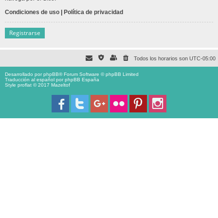
Condiciones de uso
|
Política de privacidad
Registrarse
Todos los horarios son
UTC-05:00
Desarrollado por
phpBB
® Forum Software © phpBB Limited
Traducción al español por
phpBB España
Style proflat © 2017
Mazeltof