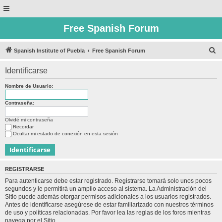
Free Spanish Forum
B
Spanish Institute of Puebla
Free Spanish Forum
u
Identificarse
s
c
Nombre de Usuario:
a
Contraseña:
r
Olvidé mi contraseña
Recordar
Ocultar mi estado de conexión en esta sesión
REGISTRARSE
Para autenticarse debe estar registrado. Registrarse tomará solo unos pocos
segundos y le permitirá un amplio acceso al sistema. La Administración del
Sitio puede además otorgar permisos adicionales a los usuarios registrados.
Antes de identificarse asegúrese de estar familiarizado con nuestros términos
de uso y políticas relacionadas. Por favor lea las reglas de los foros mientras
navega por el Sitio.