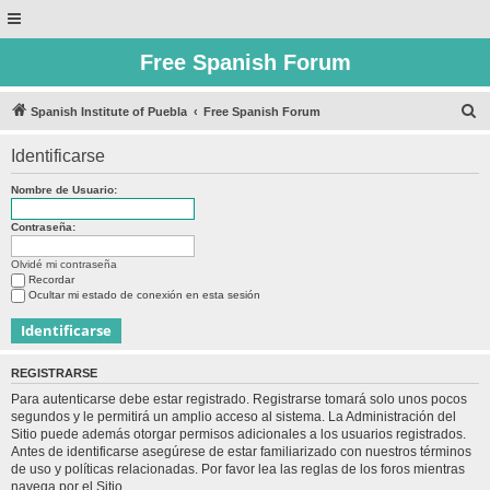
Free Spanish Forum
B
Spanish Institute of Puebla
Free Spanish Forum
u
Identificarse
s
c
Nombre de Usuario:
a
Contraseña:
r
Olvidé mi contraseña
Recordar
Ocultar mi estado de conexión en esta sesión
REGISTRARSE
Para autenticarse debe estar registrado. Registrarse tomará solo unos pocos
segundos y le permitirá un amplio acceso al sistema. La Administración del
Sitio puede además otorgar permisos adicionales a los usuarios registrados.
Antes de identificarse asegúrese de estar familiarizado con nuestros términos
de uso y políticas relacionadas. Por favor lea las reglas de los foros mientras
navega por el Sitio.