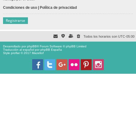
Condiciones de uso
|
Política de privacidad
Registrarse
Todos los horarios son
UTC-05:00
Desarrollado por
phpBB
® Forum Software © phpBB Limited
Traducción al español por
phpBB España
Style proflat © 2017
Mazeltof