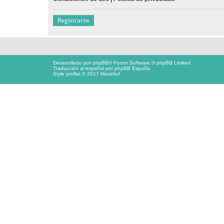
Registrarse
Desarrollado por
phpBB
® Forum Software © phpBB Limited
Traducción al español por
phpBB España
Style proflat © 2017
Mazeltof