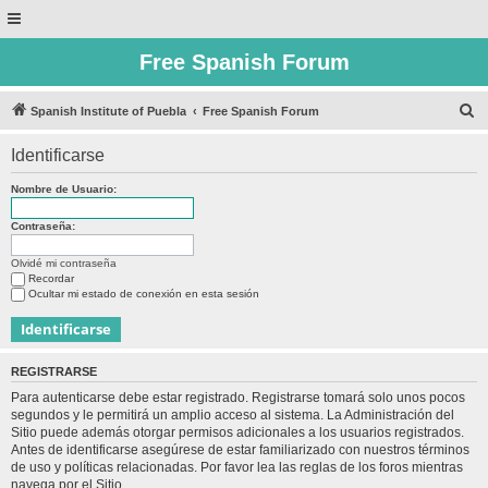
Free Spanish Forum
B
Spanish Institute of Puebla
Free Spanish Forum
u
Identificarse
s
c
Nombre de Usuario:
a
Contraseña:
r
Olvidé mi contraseña
Recordar
Ocultar mi estado de conexión en esta sesión
REGISTRARSE
Para autenticarse debe estar registrado. Registrarse tomará solo unos pocos
segundos y le permitirá un amplio acceso al sistema. La Administración del
Sitio puede además otorgar permisos adicionales a los usuarios registrados.
Antes de identificarse asegúrese de estar familiarizado con nuestros términos
de uso y políticas relacionadas. Por favor lea las reglas de los foros mientras
navega por el Sitio.