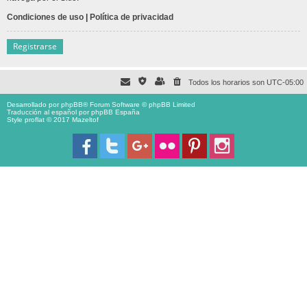
Condiciones de uso
|
Política de privacidad
Registrarse
Todos los horarios son
UTC-05:00
Desarrollado por
phpBB
® Forum Software © phpBB Limited
Traducción al español por
phpBB España
Style proflat © 2017
Mazeltof