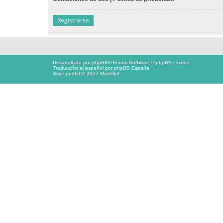
Registrarse
Desarrollado por
phpBB
® Forum Software © phpBB Limited
Traducción al español por
phpBB España
Style proflat © 2017
Mazeltof