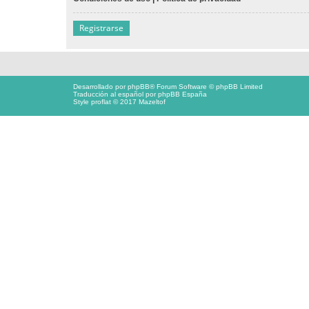
Registrarse
Desarrollado por
phpBB
® Forum Software © phpBB Limited
Traducción al español por
phpBB España
Style proflat © 2017
Mazeltof