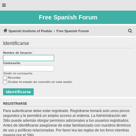
Free Spanish Forum
B
Spanish Institute of Puebla
Free Spanish Forum
u
Identificarse
s
c
Nombre de Usuario:
a
Contraseña:
r
Olvidé mi contraseña
Recordar
Ocultar mi estado de conexión en esta sesión
REGISTRARSE
Para autenticarse debe estar registrado. Registrarse tomará solo unos pocos
segundos y le permitirá un amplio acceso al sistema. La Administración del
Sitio puede además otorgar permisos adicionales a los usuarios registrados.
Antes de identificarse asegúrese de estar familiarizado con nuestros términos
de uso y políticas relacionadas. Por favor lea las reglas de los foros mientras
navega por el Sitio.