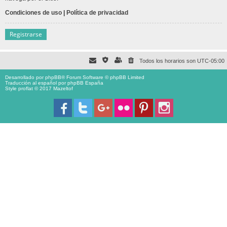
Condiciones de uso
|
Política de privacidad
Registrarse
Todos los horarios son
UTC-05:00
Desarrollado por
phpBB
® Forum Software © phpBB Limited
Traducción al español por
phpBB España
Style proflat © 2017
Mazeltof