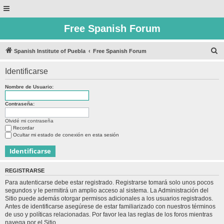
Free Spanish Forum
B
Spanish Institute of Puebla
Free Spanish Forum
u
Identificarse
s
c
Nombre de Usuario:
a
Contraseña:
r
Olvidé mi contraseña
Recordar
Ocultar mi estado de conexión en esta sesión
REGISTRARSE
Para autenticarse debe estar registrado. Registrarse tomará solo unos pocos
segundos y le permitirá un amplio acceso al sistema. La Administración del
Sitio puede además otorgar permisos adicionales a los usuarios registrados.
Antes de identificarse asegúrese de estar familiarizado con nuestros términos
de uso y políticas relacionadas. Por favor lea las reglas de los foros mientras
navega por el Sitio.