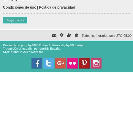
Condiciones de uso
|
Política de privacidad
Registrarse
Todos los horarios son
UTC-05:00
Desarrollado por
phpBB
® Forum Software © phpBB Limited
Traducción al español por
phpBB España
Style proflat © 2017
Mazeltof