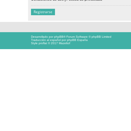
Registrarse
Desarrollado por
phpBB
® Forum Software © phpBB Limited
Traducción al español por
phpBB España
Style proflat © 2017
Mazeltof