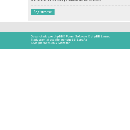
Registrarse
Desarrollado por
phpBB
® Forum Software © phpBB Limited
Traducción al español por
phpBB España
Style proflat © 2017
Mazeltof