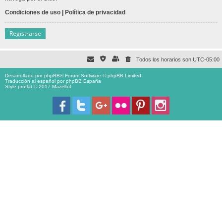
Condiciones de uso
|
Política de privacidad
Registrarse
Todos los horarios son
UTC-05:00
Desarrollado por
phpBB
® Forum Software © phpBB Limited
Traducción al español por
phpBB España
Style proflat © 2017
Mazeltof