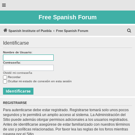
Free Spanish Forum
B
Spanish Institute of Puebla
Free Spanish Forum
u
Identificarse
s
c
Nombre de Usuario:
a
Contraseña:
r
Olvidé mi contraseña
Recordar
Ocultar mi estado de conexión en esta sesión
REGISTRARSE
Para autenticarse debe estar registrado. Registrarse tomará solo unos pocos
segundos y le permitirá un amplio acceso al sistema. La Administración del
Sitio puede además otorgar permisos adicionales a los usuarios registrados.
Antes de identificarse asegúrese de estar familiarizado con nuestros términos
de uso y políticas relacionadas. Por favor lea las reglas de los foros mientras
navega por el Sitio.