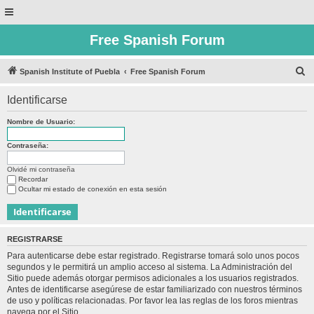
Free Spanish Forum
B
Spanish Institute of Puebla
Free Spanish Forum
u
Identificarse
s
c
Nombre de Usuario:
a
Contraseña:
r
Olvidé mi contraseña
Recordar
Ocultar mi estado de conexión en esta sesión
REGISTRARSE
Para autenticarse debe estar registrado. Registrarse tomará solo unos pocos
segundos y le permitirá un amplio acceso al sistema. La Administración del
Sitio puede además otorgar permisos adicionales a los usuarios registrados.
Antes de identificarse asegúrese de estar familiarizado con nuestros términos
de uso y políticas relacionadas. Por favor lea las reglas de los foros mientras
navega por el Sitio.