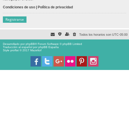
Condiciones de uso
|
Política de privacidad
Registrarse
Todos los horarios son
UTC-05:00
Desarrollado por
phpBB
® Forum Software © phpBB Limited
Traducción al español por
phpBB España
Style proflat © 2017
Mazeltof