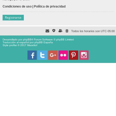
Condiciones de uso
|
Política de privacidad
Registrarse
Todos los horarios son
UTC-05:00
Desarrollado por
phpBB
® Forum Software © phpBB Limited
Traducción al español por
phpBB España
Style proflat © 2017
Mazeltof