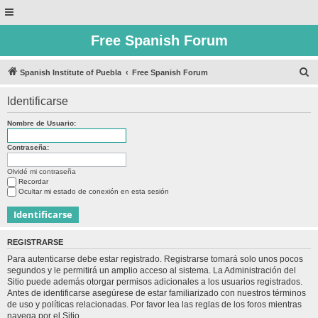
Free Spanish Forum
B
Spanish Institute of Puebla
Free Spanish Forum
u
Identificarse
s
c
Nombre de Usuario:
a
Contraseña:
r
Olvidé mi contraseña
Recordar
Ocultar mi estado de conexión en esta sesión
REGISTRARSE
Para autenticarse debe estar registrado. Registrarse tomará solo unos pocos
segundos y le permitirá un amplio acceso al sistema. La Administración del
Sitio puede además otorgar permisos adicionales a los usuarios registrados.
Antes de identificarse asegúrese de estar familiarizado con nuestros términos
de uso y políticas relacionadas. Por favor lea las reglas de los foros mientras
navega por el Sitio.