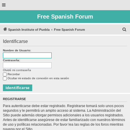
Free Spanish Forum
B
Spanish Institute of Puebla
Free Spanish Forum
u
Identificarse
s
c
Nombre de Usuario:
a
Contraseña:
r
Olvidé mi contraseña
Recordar
Ocultar mi estado de conexión en esta sesión
REGISTRARSE
Para autenticarse debe estar registrado. Registrarse tomará solo unos pocos
segundos y le permitirá un amplio acceso al sistema. La Administración del
Sitio puede además otorgar permisos adicionales a los usuarios registrados.
Antes de identificarse asegúrese de estar familiarizado con nuestros términos
de uso y políticas relacionadas. Por favor lea las reglas de los foros mientras
navega por el Sitio.