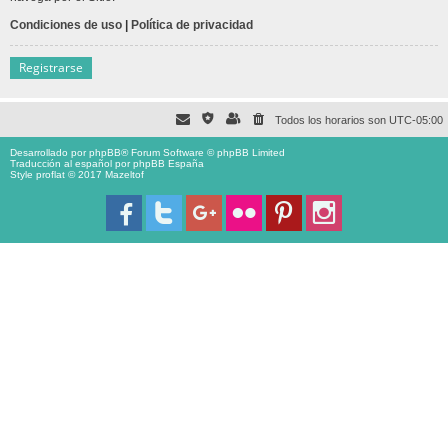
Condiciones de uso
|
Política de privacidad
Registrarse
Todos los horarios son
UTC-05:00
Desarrollado por
phpBB
® Forum Software © phpBB Limited
Traducción al español por
phpBB España
Style proflat © 2017
Mazeltof