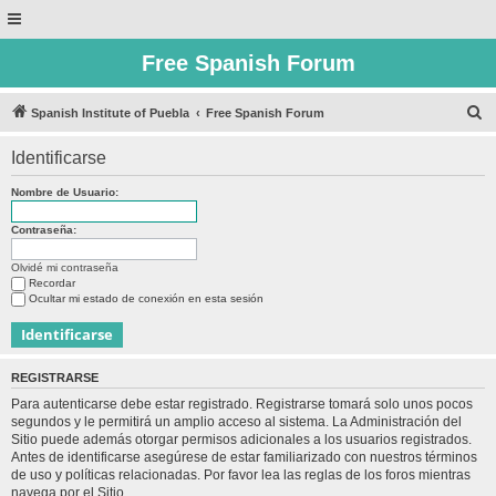
Free Spanish Forum
B
Spanish Institute of Puebla
Free Spanish Forum
u
Identificarse
s
c
Nombre de Usuario:
a
Contraseña:
r
Olvidé mi contraseña
Recordar
Ocultar mi estado de conexión en esta sesión
REGISTRARSE
Para autenticarse debe estar registrado. Registrarse tomará solo unos pocos
segundos y le permitirá un amplio acceso al sistema. La Administración del
Sitio puede además otorgar permisos adicionales a los usuarios registrados.
Antes de identificarse asegúrese de estar familiarizado con nuestros términos
de uso y políticas relacionadas. Por favor lea las reglas de los foros mientras
navega por el Sitio.