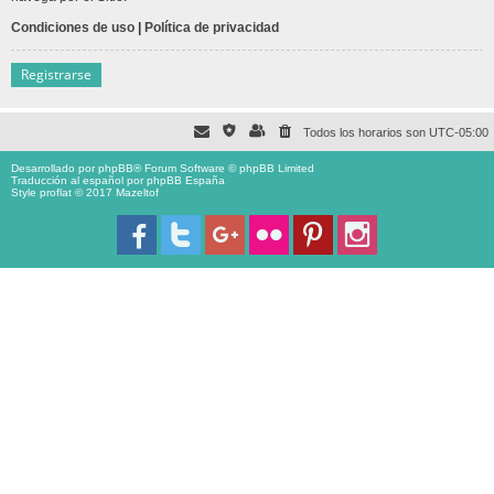
Condiciones de uso
|
Política de privacidad
Registrarse
Todos los horarios son
UTC-05:00
Desarrollado por
phpBB
® Forum Software © phpBB Limited
Traducción al español por
phpBB España
Style proflat © 2017
Mazeltof