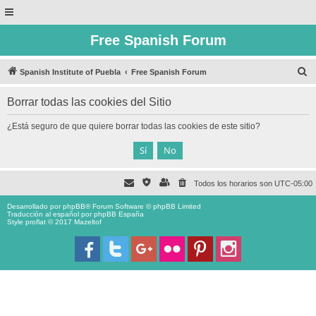
Free Spanish Forum
B
Spanish Institute of Puebla
Free Spanish Forum
u
Borrar todas las cookies del Sitio
s
c
¿Está seguro de que quiere borrar todas las cookies de este sitio?
a
r
Todos los horarios son
UTC-05:00
Desarrollado por
phpBB
® Forum Software © phpBB Limited
Traducción al español por
phpBB España
Style proflat © 2017
Mazeltof