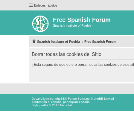
Enlaces rápidos
Free Spanish Forum
Spanish Institute of Puebla
Spanish Institute of Puebla
Free Spanish Forum
Borrar todas las cookies del Sitio
¿Está seguro de que quiere borrar todas las cookies de este si
Desarrollado por
phpBB
® Forum Software © phpBB Limited
Traducción al español por
phpBB España
Style proflat © 2017
Mazeltof