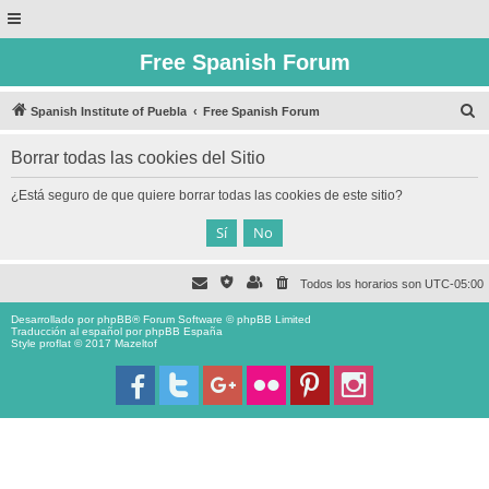
Free Spanish Forum
B
Spanish Institute of Puebla
Free Spanish Forum
u
Borrar todas las cookies del Sitio
s
c
¿Está seguro de que quiere borrar todas las cookies de este sitio?
a
r
Todos los horarios son
UTC-05:00
Desarrollado por
phpBB
® Forum Software © phpBB Limited
Traducción al español por
phpBB España
Style proflat © 2017
Mazeltof