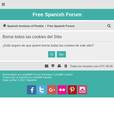
Free Spanish Forum
B
Spanish Institute of Puebla
Free Spanish Forum
u
Borrar todas las cookies del Sitio
s
c
¿Está seguro de que quiere borrar todas las cookies de este sitio?
a
r
Todos los horarios son
UTC-05:00
Desarrollado por
phpBB
® Forum Software © phpBB Limited
Traducción al español por
phpBB España
Style proflat © 2017
Mazeltof