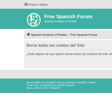
Enlaces rápidos
Free Spanish Forum
Spanish Institute of Puebla
Spanish Institute of Puebla
Free Spanish Forum
Borrar todas las cookies del Sitio
¿Está seguro de que quiere borrar todas las cookies de este si
Desarrollado por
phpBB
® Forum Software © phpBB Limited
Traducción al español por
phpBB España
Style proflat © 2017
Mazeltof