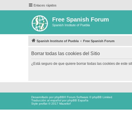
Enlaces rápidos
Free Spanish Forum
Spanish Institute of Puebla
Spanish Institute of Puebla
Free Spanish Forum
Borrar todas las cookies del Sitio
¿Está seguro de que quiere borrar todas las cookies de este si
Desarrollado por
phpBB
® Forum Software © phpBB Limited
Traducción al español por
phpBB España
Style proflat © 2017
Mazeltof