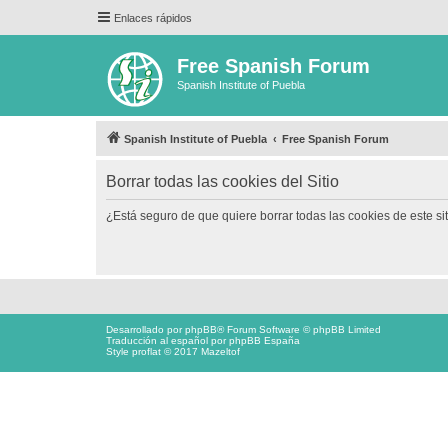
Enlaces rápidos
Free Spanish Forum
Spanish Institute of Puebla
Spanish Institute of Puebla
Free Spanish Forum
Borrar todas las cookies del Sitio
¿Está seguro de que quiere borrar todas las cookies de este si
Desarrollado por
phpBB
® Forum Software © phpBB Limited
Traducción al español por
phpBB España
Style proflat © 2017
Mazeltof