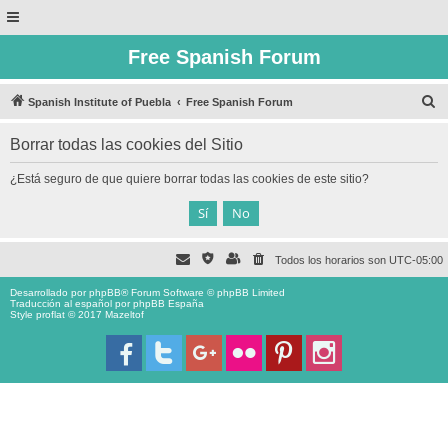
Free Spanish Forum
B
Spanish Institute of Puebla
Free Spanish Forum
u
Borrar todas las cookies del Sitio
s
c
¿Está seguro de que quiere borrar todas las cookies de este sitio?
a
r
Todos los horarios son
UTC-05:00
Desarrollado por
phpBB
® Forum Software © phpBB Limited
Traducción al español por
phpBB España
Style proflat © 2017
Mazeltof