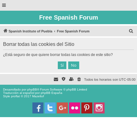
Free Spanish Forum
B
Spanish Institute of Puebla
Free Spanish Forum
u
Borrar todas las cookies del Sitio
s
c
¿Está seguro de que quiere borrar todas las cookies de este sitio?
a
r
Todos los horarios son
UTC-05:00
Desarrollado por
phpBB
® Forum Software © phpBB Limited
Traducción al español por
phpBB España
Style proflat © 2017
Mazeltof