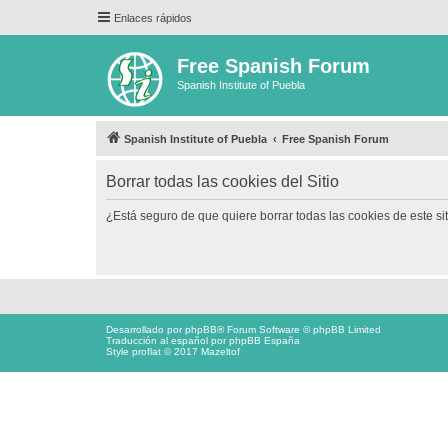
Enlaces rápidos
Free Spanish Forum
Spanish Institute of Puebla
Spanish Institute of Puebla
Free Spanish Forum
Borrar todas las cookies del Sitio
¿Está seguro de que quiere borrar todas las cookies de este si
Desarrollado por
phpBB
® Forum Software © phpBB Limited
Traducción al español por
phpBB España
Style proflat © 2017
Mazeltof