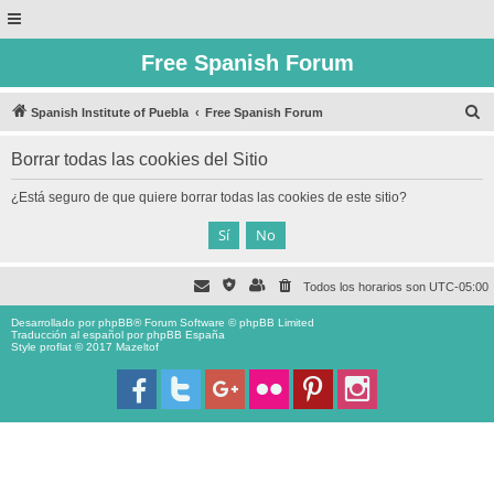
Free Spanish Forum
B
Spanish Institute of Puebla
Free Spanish Forum
u
Borrar todas las cookies del Sitio
s
c
¿Está seguro de que quiere borrar todas las cookies de este sitio?
a
r
Todos los horarios son
UTC-05:00
Desarrollado por
phpBB
® Forum Software © phpBB Limited
Traducción al español por
phpBB España
Style proflat © 2017
Mazeltof