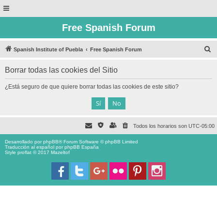
Free Spanish Forum
B
Spanish Institute of Puebla
Free Spanish Forum
u
Borrar todas las cookies del Sitio
s
c
¿Está seguro de que quiere borrar todas las cookies de este sitio?
a
r
Todos los horarios son
UTC-05:00
Desarrollado por
phpBB
® Forum Software © phpBB Limited
Traducción al español por
phpBB España
Style proflat © 2017
Mazeltof