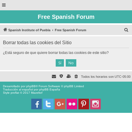
Free Spanish Forum
B
Spanish Institute of Puebla
Free Spanish Forum
u
Borrar todas las cookies del Sitio
s
c
¿Está seguro de que quiere borrar todas las cookies de este sitio?
a
r
Todos los horarios son
UTC-05:00
Desarrollado por
phpBB
® Forum Software © phpBB Limited
Traducción al español por
phpBB España
Style proflat © 2017
Mazeltof