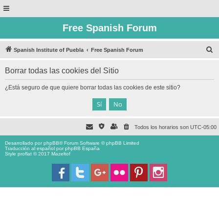
Free Spanish Forum
B
Spanish Institute of Puebla
Free Spanish Forum
u
Borrar todas las cookies del Sitio
s
c
¿Está seguro de que quiere borrar todas las cookies de este sitio?
a
r
Todos los horarios son
UTC-05:00
Desarrollado por
phpBB
® Forum Software © phpBB Limited
Traducción al español por
phpBB España
Style proflat © 2017
Mazeltof