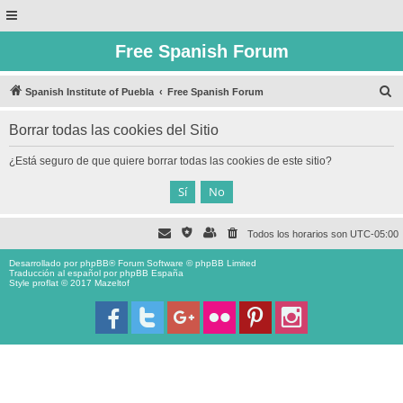
Free Spanish Forum
B
Spanish Institute of Puebla
Free Spanish Forum
u
Borrar todas las cookies del Sitio
s
c
¿Está seguro de que quiere borrar todas las cookies de este sitio?
a
r
Todos los horarios son
UTC-05:00
Desarrollado por
phpBB
® Forum Software © phpBB Limited
Traducción al español por
phpBB España
Style proflat © 2017
Mazeltof