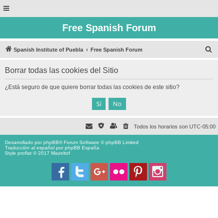
Free Spanish Forum
B
Spanish Institute of Puebla
Free Spanish Forum
u
Borrar todas las cookies del Sitio
s
c
¿Está seguro de que quiere borrar todas las cookies de este sitio?
a
r
Todos los horarios son
UTC-05:00
Desarrollado por
phpBB
® Forum Software © phpBB Limited
Traducción al español por
phpBB España
Style proflat © 2017
Mazeltof