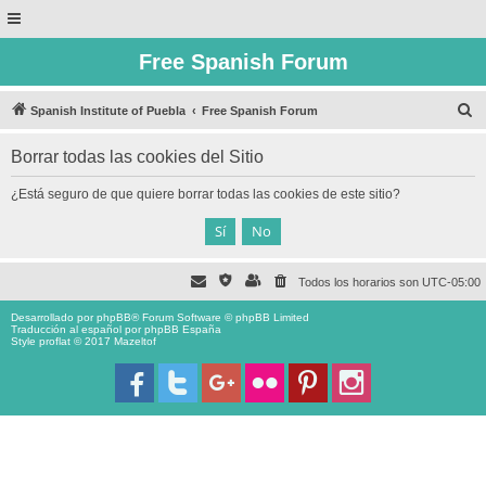
Free Spanish Forum
B
Spanish Institute of Puebla
Free Spanish Forum
u
Borrar todas las cookies del Sitio
s
c
¿Está seguro de que quiere borrar todas las cookies de este sitio?
a
r
Todos los horarios son
UTC-05:00
Desarrollado por
phpBB
® Forum Software © phpBB Limited
Traducción al español por
phpBB España
Style proflat © 2017
Mazeltof