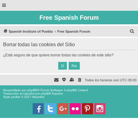
Free Spanish Forum
B
Spanish Institute of Puebla
Free Spanish Forum
u
Borrar todas las cookies del Sitio
s
c
¿Está seguro de que quiere borrar todas las cookies de este sitio?
a
r
Todos los horarios son
UTC-05:00
Desarrollado por
phpBB
® Forum Software © phpBB Limited
Traducción al español por
phpBB España
Style proflat © 2017
Mazeltof