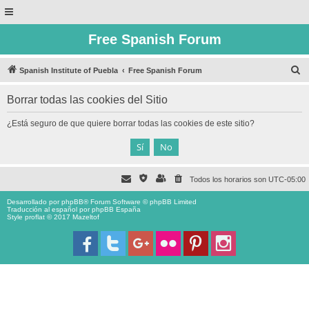
Free Spanish Forum
B
Spanish Institute of Puebla
Free Spanish Forum
u
Borrar todas las cookies del Sitio
s
c
¿Está seguro de que quiere borrar todas las cookies de este sitio?
a
r
Todos los horarios son
UTC-05:00
Desarrollado por
phpBB
® Forum Software © phpBB Limited
Traducción al español por
phpBB España
Style proflat © 2017
Mazeltof