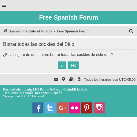
Free Spanish Forum
B
Spanish Institute of Puebla
Free Spanish Forum
u
Borrar todas las cookies del Sitio
s
c
¿Está seguro de que quiere borrar todas las cookies de este sitio?
a
r
Todos los horarios son
UTC-05:00
Desarrollado por
phpBB
® Forum Software © phpBB Limited
Traducción al español por
phpBB España
Style proflat © 2017
Mazeltof