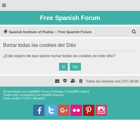
Free Spanish Forum
B
Spanish Institute of Puebla
Free Spanish Forum
u
Borrar todas las cookies del Sitio
s
c
¿Está seguro de que quiere borrar todas las cookies de este sitio?
a
r
Todos los horarios son
UTC-05:00
Desarrollado por
phpBB
® Forum Software © phpBB Limited
Traducción al español por
phpBB España
Style proflat © 2017
Mazeltof