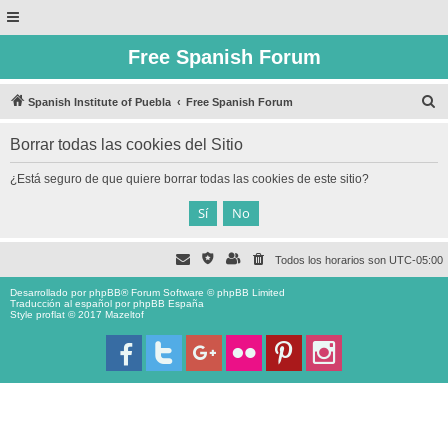
Free Spanish Forum
B
Spanish Institute of Puebla
Free Spanish Forum
u
Borrar todas las cookies del Sitio
s
c
¿Está seguro de que quiere borrar todas las cookies de este sitio?
a
r
Todos los horarios son
UTC-05:00
Desarrollado por
phpBB
® Forum Software © phpBB Limited
Traducción al español por
phpBB España
Style proflat © 2017
Mazeltof