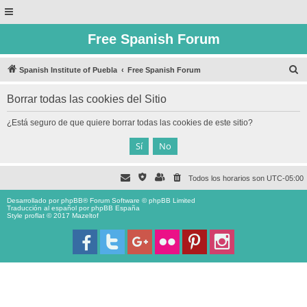
Free Spanish Forum
B
Spanish Institute of Puebla
Free Spanish Forum
u
Borrar todas las cookies del Sitio
s
c
¿Está seguro de que quiere borrar todas las cookies de este sitio?
a
r
Todos los horarios son
UTC-05:00
Desarrollado por
phpBB
® Forum Software © phpBB Limited
Traducción al español por
phpBB España
Style proflat © 2017
Mazeltof